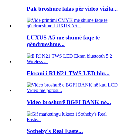
Pak broshurë falas për video vizita...
LUXUS A5 me shumë faqe të
qëndrueshme...
Ekrani i RI N21 TWS LED blu...
Video broshurë BGFI BANK në...
Sotheby's Real Easte...