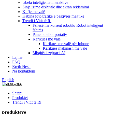
tabela inteligjente interaktive
Sinjalizime dixhitale dhe ekran reklamimi
Kufje me valë
Kabina fotografike e pasqyrës magjike
Trendi i Vitit të Ri
Fshesë me korrent robotik/ Robot inteligjent
fshirës
Paneli diellor portativ
Karikues me valë
Karikues me valë për Iphone
Karikues makinash me valë
Mbajtës i zgjuar i AI
Lajme
FAQ
Rreth Nesh
Na kontaktoni
English
Shtëpi
Produktet
Trendi i Vitit të Ri
produkteve