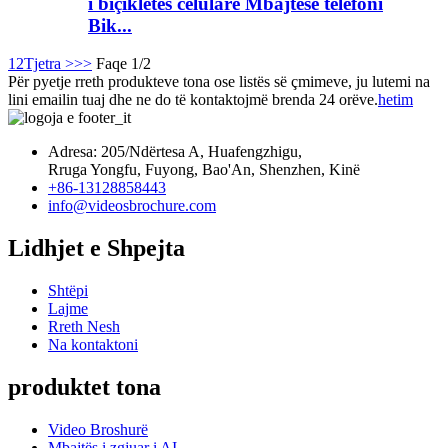
i biçikletës celulare Mbajtëse telefoni
Bik...
1
2
Tjetra >
>>
Faqe 1/2
Për pyetje rreth produkteve tona ose listës së çmimeve, ju lutemi na
lini emailin tuaj dhe ne do të kontaktojmë brenda 24 orëve.
hetim
Adresa: 205/Ndërtesa A, Huafengzhigu,
Rruga Yongfu, Fuyong, Bao'An, Shenzhen, Kinë
+86-13128858443
info@videosbrochure.com
Lidhjet e Shpejta
Shtëpi
Lajme
Rreth Nesh
Na kontaktoni
produktet tona
Video Broshurë
Mbajtës i zgjuar i AI