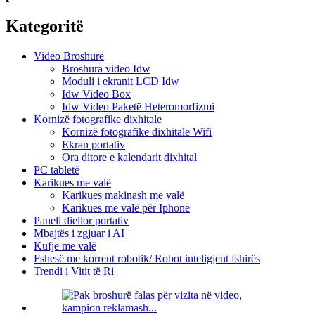
Kategoritë
Video Broshurë
Broshura video Idw
Moduli i ekranit LCD Idw
Idw Video Box
Idw Video Paketë Heteromorfizmi
Kornizë fotografike dixhitale
Kornizë fotografike dixhitale Wifi
Ekran portativ
Ora ditore e kalendarit dixhital
PC tabletë
Karikues me valë
Karikues makinash me valë
Karikues me valë për Iphone
Paneli diellor portativ
Mbajtës i zgjuar i AI
Kufje me valë
Fshesë me korrent robotik/ Robot inteligjent fshirës
Trendi i Vitit të Ri