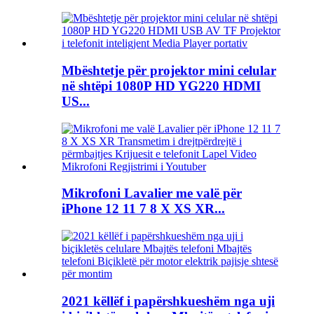
Mbështetje për projektor mini celular
në shtëpi 1080P HD YG220 HDMI
US...
Mikrofoni Lavalier me valë për
iPhone 12 11 7 8 X XS XR...
2021 këllëf i papërshkueshëm nga uji