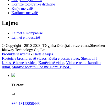
Kornizë fotografike dixhitale
Kufje me valë
Karikues me valë
Lajme
Lajmet e Kompanisë
Lajmet e industrisë
© Copyright - 2010-2023: Të gjitha të drejtat e rezervuara.Shenzhen
Idalway Technology Co, Ltd
Produkte të nxehta
-
Harta e faqes
Kostoja e broshurës së videos
,
Kutia e postës video
,
Shembull i
kartës së biznesit video
,
Kartëvizitë video
,
Video e re me kartolina
urimi
,
Monitor portativ Led me Hdmi Type-C
,
Telefoni
tel
+86-13128858443