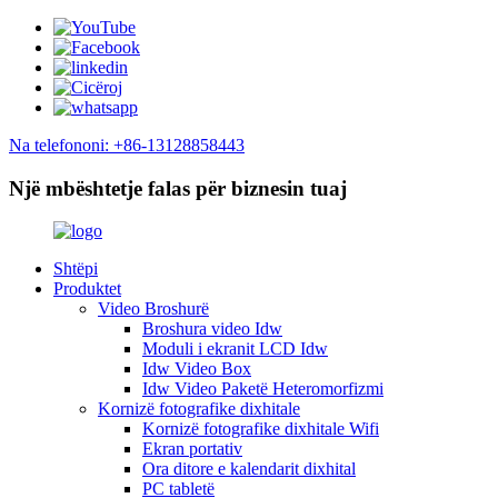
Na telefononi: +86-13128858443
Një mbështetje falas për biznesin tuaj
Shtëpi
Produktet
Video Broshurë
Broshura video Idw
Moduli i ekranit LCD Idw
Idw Video Box
Idw Video Paketë Heteromorfizmi
Kornizë fotografike dixhitale
Kornizë fotografike dixhitale Wifi
Ekran portativ
Ora ditore e kalendarit dixhital
PC tabletë